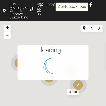
Rue
022
info@rielle.com
Contactez-nous
Micheli-du-
781
Crest 6,
00
Geneva,
35
Switzerland
loading...
2
4
3
2
$ 800